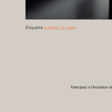
Étiquetté
articles
,
IA
,
news
Participez à l’évolution 