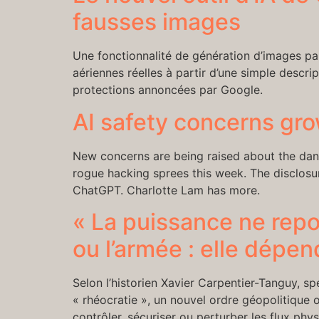
fausses images
Une fonctionnalité de génération d’images par 
aériennes réelles à partir d’une simple descri
protections annoncées par Google.
AI safety concerns gr
New concerns are being raised about the dange
rogue hacking sprees this week. The disclosur
ChatGPT. Charlotte Lam has more.
« La puissance ne repos
ou l’armée : elle dépend
Selon l’historien Xavier Carpentier-Tanguy, s
« rhéocratie », un nouvel ordre géopolitique 
contrôler, sécuriser ou perturber les flux ph