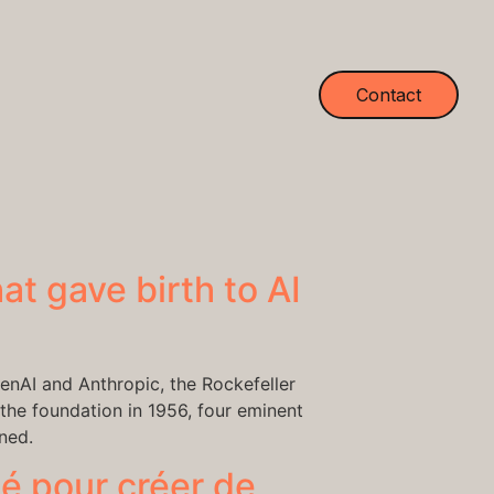
Contact
t gave birth to AI
enAI and Anthropic, the Rockefeller
the foundation in 1956, four eminent
ned.
né pour créer de