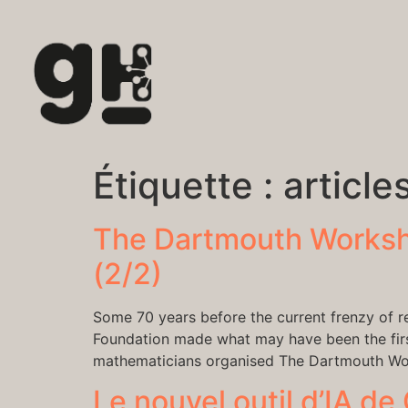
Étiquette :
article
The Dartmouth Worksho
(2/2)
Some 70 years before the current frenzy of r
Foundation made what may have been the first
mathematicians organised The Dartmouth Works
Le nouvel outil d’IA d