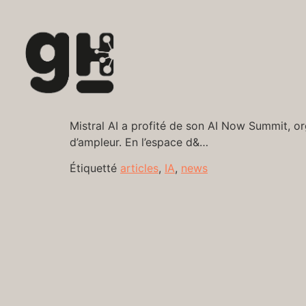
Mistral AI a profité de son AI Now Summit, or
d’ampleur. En l’espace d&…
Étiquetté
articles
,
IA
,
news